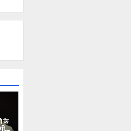
 के
गी