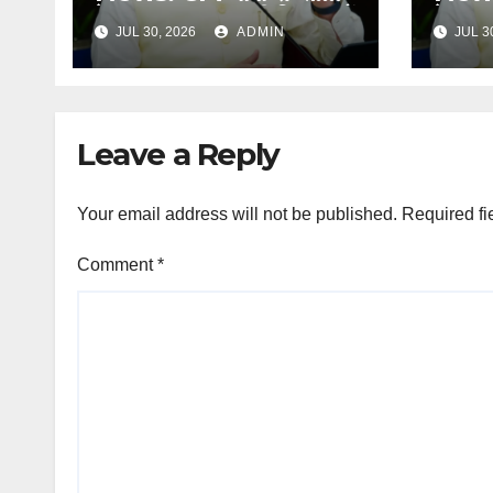
हेल्पलाइन-1905 की शिकायतों
हेल्प
JUL 30, 2026
ADMIN
JUL 3
में लापरवाही पर होगी कार्रवाई,
में लाप
शून्य प्रदर्शन वाले अधिकारियों
शून्य प
को नोटिस…
को नो
Leave a Reply
Your email address will not be published.
Required fi
Comment
*