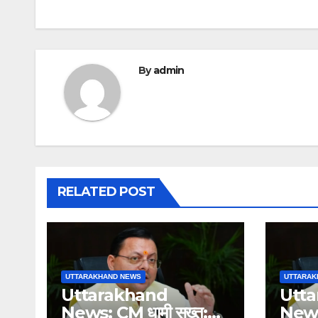
By
admin
RELATED POST
UTTARAKHAND NEWS
UTTARAK
Uttarakhand
Utt
News: CM धामी सख्त:
News: