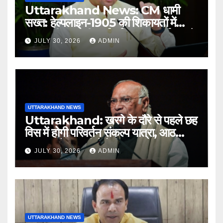
Uttarakhand News: CM धामी
सख्त: हेल्पलाइन-1905 की शिकायतों में
लापरवाही पर होगी कार्रवाई, शून्य प्रदर्शन वाले
JULY 30, 2026
ADMIN
अधिकारियों को नोटिस…
UTTARAKHAND NEWS
Uttarakhand: खरगे के दौरे से पहले छह
विस में होगी परिवर्तन संकल्प यात्रा, आठ
अगस्त को हल्द्वानी में रैली
JULY 30, 2026
ADMIN
UTTARAKHAND NEWS