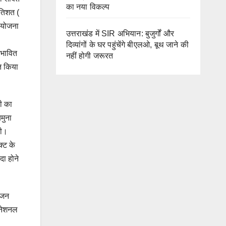
का नया विकल्प
रतिशत (
रियोजना
उत्तराखंड में SIR अभियान: बुजुर्गों और
दिव्यांगों के घर पहुंचेंगे बीएलओ, बूथ जाने की
रभावित
नहीं होगी जरूरत
ित किया
नी का
मुना
गी।
क्ट के
दा होने
योजन
रनेशनल