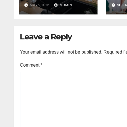
पूलिंग से होटल-पर्यटन
13 मह
AUG 6, 2026
ADMIN
AUG 6
परियोजनाओं को मिलेगी रफ्तार
अगस्त 
सम्मान
Leave a Reply
Your email address will not be published.
Required fi
Comment
*