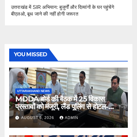
उत्तराखंड में SIR अभियान: बुजुर्गों और दिव्यांगों के घर पहुंचेंगे
बीएलओ, बूथ जाने की नहीं होगी जरूरत
YOU MISSED
UTTARAKHAND NEWS
MDDA बोर्ड की बैठक में 25 विकास
प्रस्तावों को मंजूरी, लैंड पूलिंग से होटल-
पर्यटन परियोजनाओं को मिलेगी रफ्तार
AUGUST 6, 2026
ADMIN