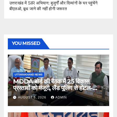
उत्तराखंड में SIR अभियान: बुजुर्गों और दिव्यांगों के घर पहुंचेंगे
बीएलओ, बूथ जाने की नहीं होगी जरूरत
YOU MISSED
UTTARAKHAND NEWS
MDDA बोर्ड की बैठक में 25 विकास
प्रस्तावों को मंजूरी, लैंड पूलिंग से होटल-
पर्यटन परियोजनाओं को मिलेगी रफ्तार
AUGUST 6, 2026
ADMIN