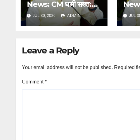
News: CM धामी सख्त:
News:
हेल्पलाइन-1905 की शिकायतों
हेल्प
JUL 30, 2026
ADMIN
JUL 3
में लापरवाही पर होगी कार्रवाई,
में लाप
शून्य प्रदर्शन वाले अधिकारियों
शून्य प
को नोटिस…
को नो
Leave a Reply
Your email address will not be published.
Required fi
Comment
*