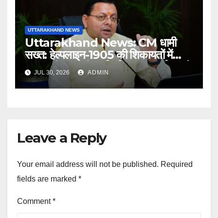
UTTARAKHAND NEWS
Uttarakhand News: CM धामी
सख्त: हेल्पलाइन-1905 की शिकायतों में
लापरवाही पर होगी कार्रवाई, शून्य प्रदर्शन वाले
JUL 30, 2026
ADMIN
अधिकारियों को नोटिस…
Leave a Reply
Your email address will not be published.
Required
fields are marked
*
Comment
*