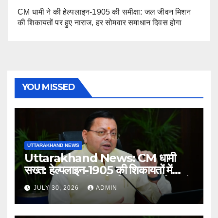
CM धामी ने की हेल्पलाइन-1905 की समीक्षा: जल जीवन मिशन
की शिकायतों पर हुए नाराज, हर सोमवार समाधान दिवस होगा
YOU MISSED
UTTARAKHAND NEWS
Uttarakhand News: CM धामी
सख्त: हेल्पलाइन-1905 की शिकायतों में
लापरवाही पर होगी कार्रवाई, शून्य प्रदर्शन वाले
JULY 30, 2026
ADMIN
अधिकारियों को नोटिस…