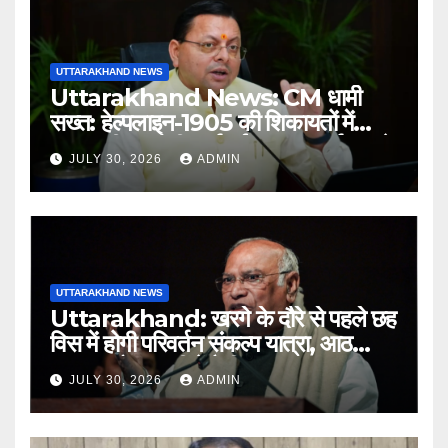
UTTARAKHAND NEWS
Uttarakhand News: CM धामी
सख्त: हेल्पलाइन-1905 की शिकायतों में
लापरवाही पर होगी कार्रवाई, शून्य प्रदर्शन वाले
JULY 30, 2026
ADMIN
अधिकारियों को नोटिस…
UTTARAKHAND NEWS
Uttarakhand: खरगे के दौरे से पहले छह
विस में होगी परिवर्तन संकल्प यात्रा, आठ
अगस्त को हल्द्वानी में रैली
JULY 30, 2026
ADMIN