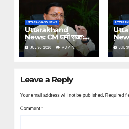
UTTARAKHAND NEWS
UTTARAK
Uttarakhand
Utt
News: CM धामी सख्त:
News:
हेल्पलाइन-1905 की शिकायतों
हेल्प
JUL 30, 2026
ADMIN
JUL 3
में लापरवाही पर होगी कार्रवाई,
में लाप
शून्य प्रदर्शन वाले अधिकारियों
शून्य प
को नोटिस…
को नो
Leave a Reply
Your email address will not be published.
Required fi
Comment
*