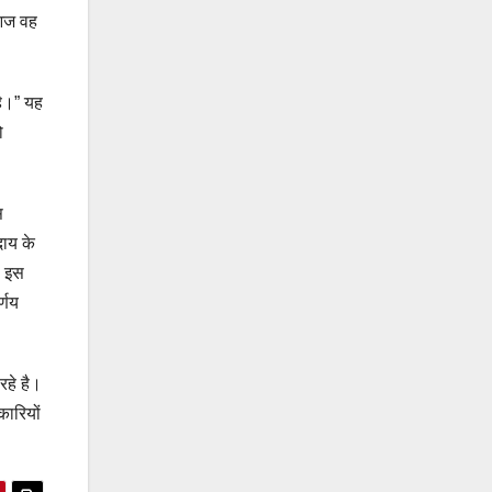
 आज वह
है।” यह
ो
स
दाय के
ो इस
र्णय
रहे है।
कारियों