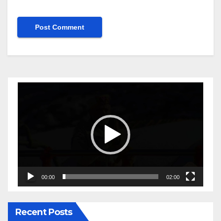
Video
Player
00:00
02:00
Recent Posts