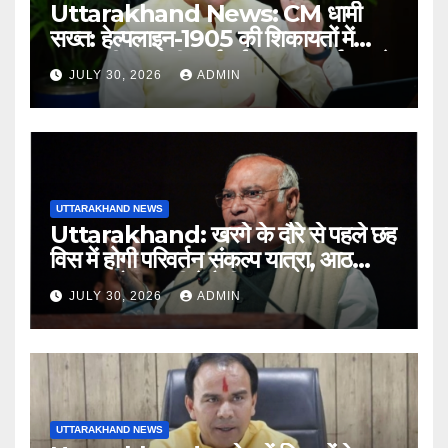
Uttarakhand News: CM धामी
सख्त: हेल्पलाइन-1905 की शिकायतों में
लापरवाही पर होगी कार्रवाई, शून्य प्रदर्शन वाले
JULY 30, 2026
ADMIN
अधिकारियों को नोटिस…
UTTARAKHAND NEWS
Uttarakhand: खरगे के दौरे से पहले छह
विस में होगी परिवर्तन संकल्प यात्रा, आठ
अगस्त को हल्द्वानी में रैली
JULY 30, 2026
ADMIN
UTTARAKHAND NEWS