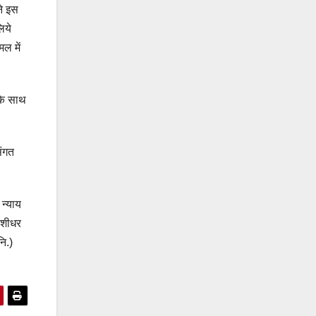
ने इस
िये
ल में
 के साथ
संगत
 न्याय
ंशीधर
नि.)