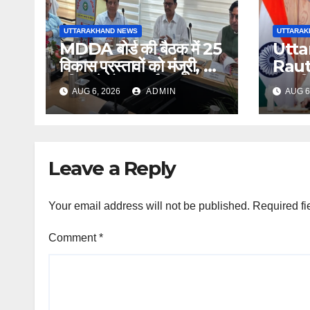
UTTARAKHAND NEWS
UTTARAK
MDDA बोर्ड की बैठक में 25
Utta
विकास प्रस्तावों को मंजूरी, लैंड
Raut
पूलिंग से होटल-पर्यटन
13 मह
AUG 6, 2026
ADMIN
AUG 6
परियोजनाओं को मिलेगी रफ्तार
अगस्त 
सम्मान
Leave a Reply
Your email address will not be published.
Required fi
Comment
*