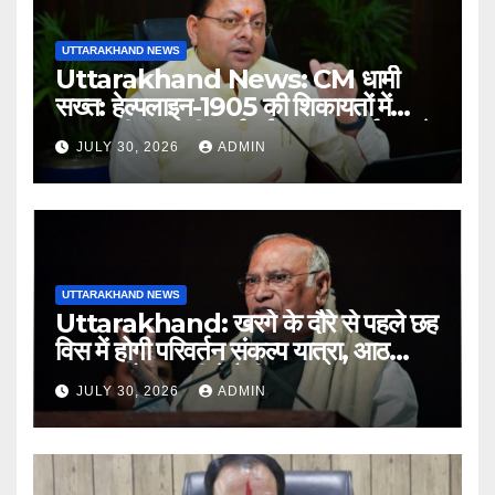
UTTARAKHAND NEWS
Uttarakhand News: CM धामी
सख्त: हेल्पलाइन-1905 की शिकायतों में
लापरवाही पर होगी कार्रवाई, शून्य प्रदर्शन वाले
JULY 30, 2026
ADMIN
अधिकारियों को नोटिस…
UTTARAKHAND NEWS
Uttarakhand: खरगे के दौरे से पहले छह
विस में होगी परिवर्तन संकल्प यात्रा, आठ
अगस्त को हल्द्वानी में रैली
JULY 30, 2026
ADMIN