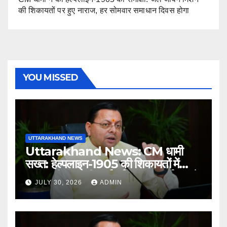
की शिकायतों पर हुए नाराज, हर सोमवार समाधान दिवस होगा
YOU MISSED
UTTARAKHAND NEWS
Uttarakhand News: CM धामी
सख्त: हेल्पलाइन-1905 की शिकायतों में
लापरवाही पर होगी कार्रवाई, शून्य प्रदर्शन वाले
JULY 30, 2026
ADMIN
अधिकारियों को नोटिस…