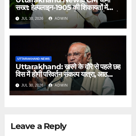
सख्त: हेल्पलाइन-1905 की शिकायतों में
लापरवाही पर होगी कार्रवाई, शून्य प्रदर्शन वाले
JUL 30, 2026
ADMIN
अधिकारियों को नोटिस…
UTTARAKHAND NEWS
Uttarakhand: खरगे के दौरे से पहले छह
विस में होगी परिवर्तन संकल्प यात्रा, आठ
अगस्त को हल्द्वानी में रैली
JUL 30, 2026
ADMIN
Leave a Reply