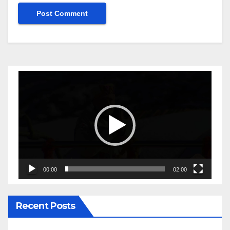
Video
Player
00:00
02:00
Recent Posts