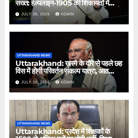
सख्त: हेल्पलाइन-1905 की शिकायतों में
लापरवाही पर होगी कार्रवाई, शून्य प्रदर्शन वाले
JULY 30, 2026
ADMIN
अधिकारियों को नोटिस…
UTTARAKHAND NEWS
Uttarakhand: खरगे के दौरे से पहले छह
विस में होगी परिवर्तन संकल्प यात्रा, आठ
अगस्त को हल्द्वानी में रैली
JULY 30, 2026
ADMIN
UTTARAKHAND NEWS
Uttarakhand: प्रदेश में शिक्षकों के