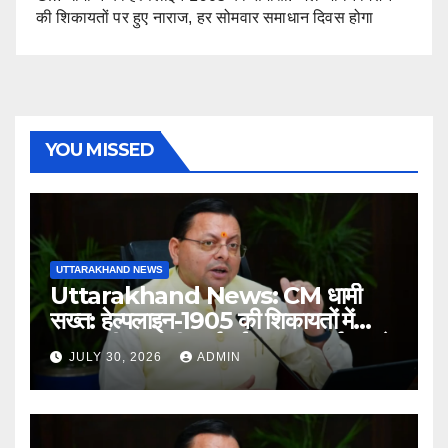
की शिकायतों पर हुए नाराज, हर सोमवार समाधान दिवस होगा
YOU MISSED
UTTARAKHAND NEWS
Uttarakhand News: CM धामी
सख्त: हेल्पलाइन-1905 की शिकायतों में
लापरवाही पर होगी कार्रवाई, शून्य प्रदर्शन वाले
JULY 30, 2026
ADMIN
अधिकारियों को नोटिस…