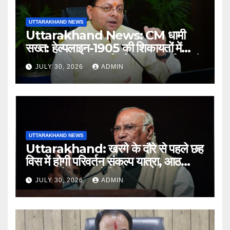
UTTARAKHAND NEWS
Uttarakhand News: CM धामी
सख्त: हेल्पलाइन-1905 की शिकायतों में
लापरवाही पर होगी कार्रवाई, शून्य प्रदर्शन वाले
JULY 30, 2026
ADMIN
अधिकारियों को नोटिस…
UTTARAKHAND NEWS
Uttarakhand: खरगे के दौरे से पहले छह
विस में होगी परिवर्तन संकल्प यात्रा, आठ
अगस्त को हल्द्वानी में रैली
JULY 30, 2026
ADMIN