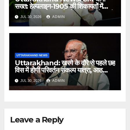
सख्त: हेल्पलाइन-1905 की शिकायतों में
लापरवाही पर होगी कार्रवाई, शून्य प्रदर्शन वाले
JUL 30, 2026
ADMIN
अधिकारियों को नोटिस…
UTTARAKHAND NEWS
Uttarakhand: खरगे के दौरे से पहले छह
विस में होगी परिवर्तन संकल्प यात्रा, आठ
अगस्त को हल्द्वानी में रैली
JUL 30, 2026
ADMIN
Leave a Reply