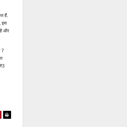
 हैं.
ं, इस
 है और
े 7
जर
 ₹3