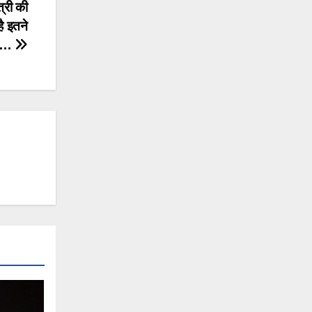
री की
है इतने
वा…