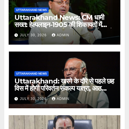
UTTARAKHAND NEWS
Uttarakhand News: CM धामी
सख्त: हेल्पलाइन-1905 की शिकायतों में
लापरवाही पर होगी कार्रवाई, शून्य प्रदर्शन वाले
JULY 30, 2026
ADMIN
अधिकारियों को नोटिस…
UTTARAKHAND NEWS
Uttarakhand: खरगे के दौरे से पहले छह
विस में होगी परिवर्तन संकल्प यात्रा, आठ
अगस्त को हल्द्वानी में रैली
JULY 30, 2026
ADMIN