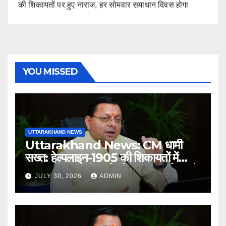
की शिकायतों पर हुए नाराज, हर सोमवार समाधान दिवस होगा
YOU MISSED
UTTARAKHAND NEWS
Uttarakhand News: CM धामी
सख्त: हेल्पलाइन-1905 की शिकायतों में
लापरवाही पर होगी कार्रवाई, शून्य प्रदर्शन वाले
JULY 30, 2026
ADMIN
अधिकारियों को नोटिस…