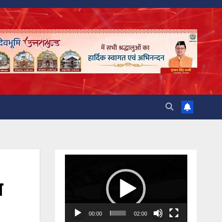
Video
Player
थ
00:00
02:00