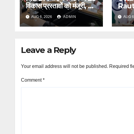
विकास प्रस्तावों को मंजूरी, लैंड
Raut
पूलिंग से होटल-पर्यटन
13 मह
AUG 6, 2026
ADMIN
AUG 6
परियोजनाओं को मिलेगी रफ्तार
अगस्त 
सम्मान
Leave a Reply
Your email address will not be published.
Required fi
Comment
*