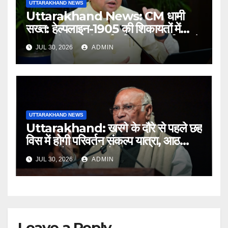
UTTARAKHAND NEWS
Uttarakhand News: CM धामी
सख्त: हेल्पलाइन-1905 की शिकायतों में
लापरवाही पर होगी कार्रवाई, शून्य प्रदर्शन वाले
JUL 30, 2026
ADMIN
अधिकारियों को नोटिस…
UTTARAKHAND NEWS
Uttarakhand: खरगे के दौरे से पहले छह
विस में होगी परिवर्तन संकल्प यात्रा, आठ
अगस्त को हल्द्वानी में रैली
JUL 30, 2026
ADMIN
Leave a Reply