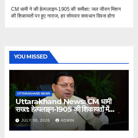
CM धामी ने की हेल्पलाइन-1905 की समीक्षा: जल जीवन मिशन
की शिकायतों पर हुए नाराज, हर सोमवार समाधान दिवस होगा
YOU MISSED
UTTARAKHAND NEWS
Uttarakhand News: CM धामी
सख्त: हेल्पलाइन-1905 की शिकायतों में
लापरवाही पर होगी कार्रवाई, शून्य प्रदर्शन वाले
JULY 30, 2026
ADMIN
अधिकारियों को नोटिस…