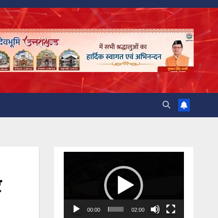
Video
Player
र
00:00
02:00