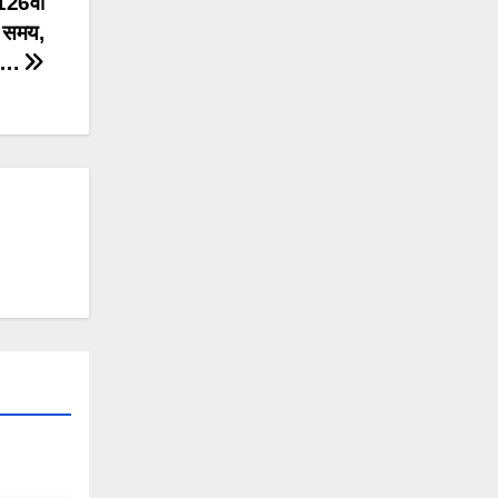
126वीं
गा समय,
ि….