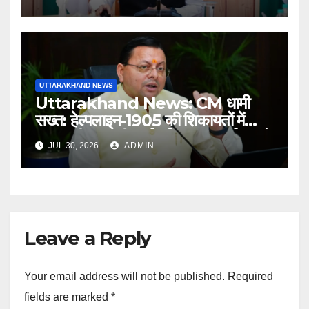
UTTARAKHAND NEWS
Uttarakhand News: CM धामी
सख्त: हेल्पलाइन-1905 की शिकायतों में
लापरवाही पर होगी कार्रवाई, शून्य प्रदर्शन वाले
JUL 30, 2026
ADMIN
अधिकारियों को नोटिस…
Leave a Reply
Your email address will not be published.
Required
fields are marked
*