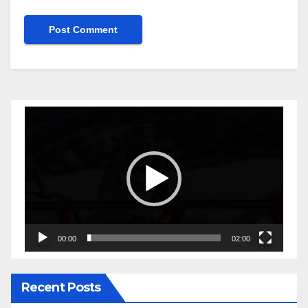
Video
Player
00:00
02:00
Recent Posts