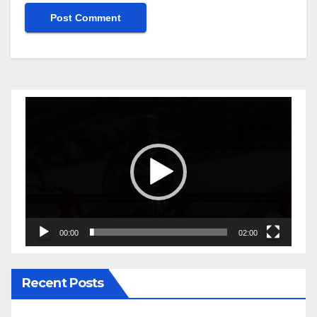
Video
Player
00:00
02:00
Recent Posts