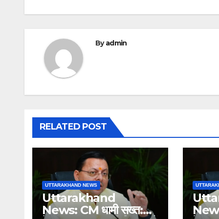
By
admin
RELATED POST
UTTARAKHAND NEWS
UTTARAK
Uttarakhand
Utt
News: CM धामी सख्त:
News: