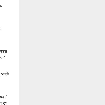
के
ह
े कौशल
 में
से अगली
 पहलों
आज देश