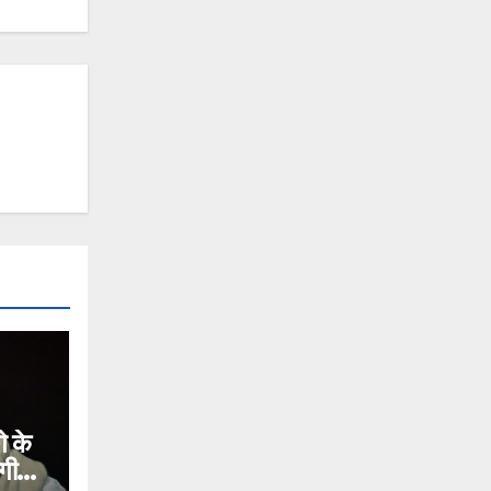
 के
गी