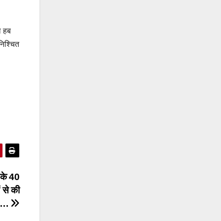
ा हब
निश्चित
के 40
 से की
ल….