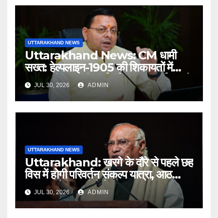
UTTARAKHAND NEWS
Uttarakhand News: CM धामी
सख्त: हेल्पलाइन-1905 की शिकायतों में
लापरवाही पर होगी कार्रवाई, शून्य प्रदर्शन वाले
JUL 30, 2026
ADMIN
अधिकारियों को नोटिस…
UTTARAKHAND NEWS
Uttarakhand: खरगे के दौरे से पहले छह
विस में होगी परिवर्तन संकल्प यात्रा, आठ
अगस्त को हल्द्वानी में रैली
JUL 30, 2026
ADMIN