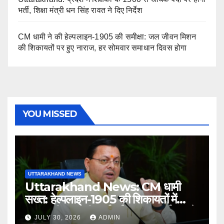
भर्ती, शिक्षा मंत्री धन सिंह रावत ने दिए निर्देश
CM धामी ने की हेल्पलाइन-1905 की समीक्षा: जल जीवन मिशन
की शिकायतों पर हुए नाराज, हर सोमवार समाधान दिवस होगा
YOU MISSED
UTTARAKHAND NEWS
Uttarakhand News: CM धामी
सख्त: हेल्पलाइन-1905 की शिकायतों में
लापरवाही पर होगी कार्रवाई, शून्य प्रदर्शन वाले
JULY 30, 2026
ADMIN