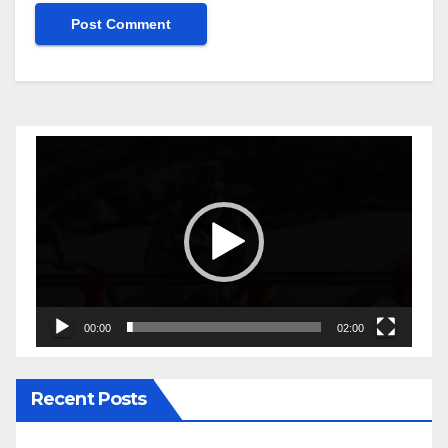
Video
Player
00:00
02:00
Recent Posts