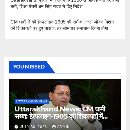
Uttarakhand: प्रदेश में शिक्षकों के 1500 से अधिक पदों पर होगी
भर्ती, शिक्षा मंत्री धन सिंह रावत ने दिए निर्देश
CM धामी ने की हेल्पलाइन-1905 की समीक्षा: जल जीवन मिशन
की शिकायतों पर हुए नाराज, हर सोमवार समाधान दिवस होगा
YOU MISSED
UTTARAKHAND NEWS
Uttarakhand News: CM धामी
सख्त: हेल्पलाइन-1905 की शिकायतों में
लापरवाही पर होगी कार्रवाई, शून्य प्रदर्शन वाले
JULY 30, 2026
ADMIN