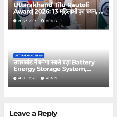
Uttarakhand Tilu Rauteli
Award 2026: 13 महिलाओं का चयन, 8
अगस्त को सीएम धामी करेंगे सम्मानित
AUG 6, 2026
ADMIN
UTTARAKHAND NEWS
उत्तराखंड में बनेगा सबसे बड़ा Battery
Energy Storage System,
UJVNL लगाएगा 352 करोड़ का प्रोजेक्ट
AUG 6, 2026
ADMIN
Leave a Reply