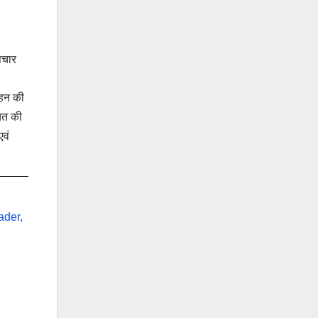
पचार
ाहन की
चित की
एवं
ader,