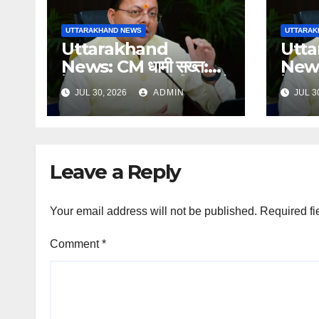
UTTARAKHAND NEWS
UTTARAK
Uttarakhand
Utt
News: CM धामी सख्त:
News:
हेल्पलाइन-1905 की शिकायतों
हेल्प
JUL 30, 2026
ADMIN
JUL 3
में लापरवाही पर होगी कार्रवाई,
में लाप
शून्य प्रदर्शन वाले अधिकारियों
शून्य प
को नोटिस…
को नो
Leave a Reply
Your email address will not be published.
Required fi
Comment
*