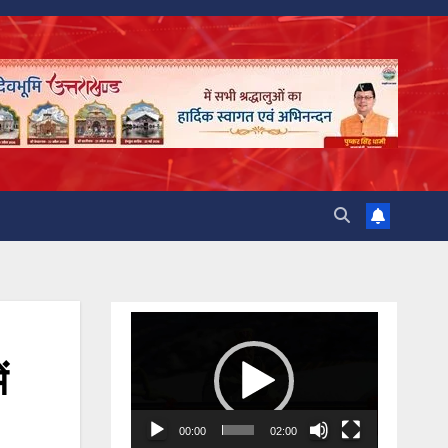
Video
Player
ं
00:00
02:00