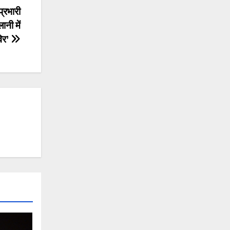
्रभारी
नी में
विर’