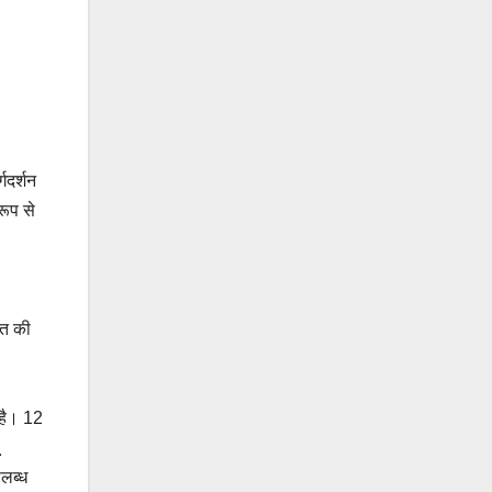
्गदर्शन
रूप से
्त की
 है। 12
पलब्ध