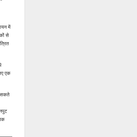
यन में
ों से
त्रित
े
लिए एक
र सकते
नपुट
विक