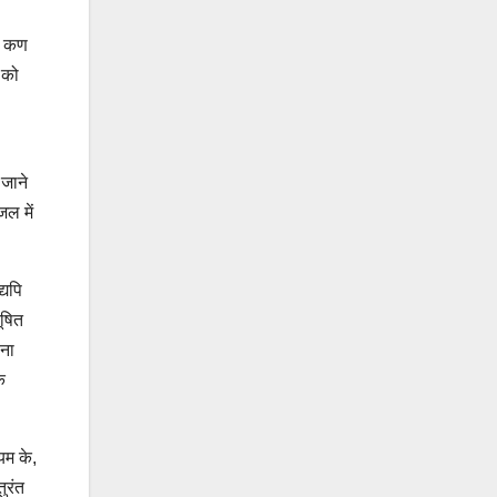
ये कण
 को
 जाने
ल में
्यपि
ूषित
़ना
े
यम के,
ुरंत