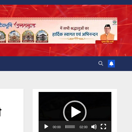
Video
Player
ी
00:00
02:00