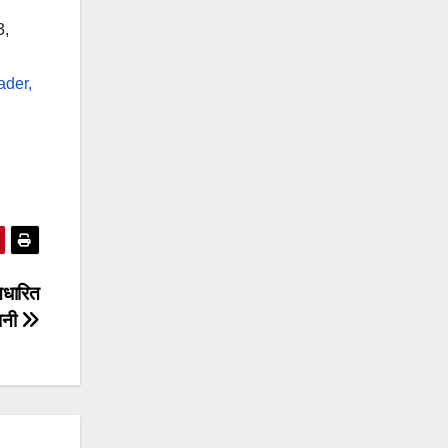
3,
ader,
आधारित
ानी