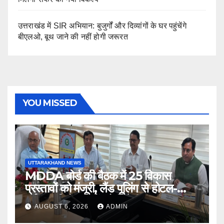
उत्तराखंड में SIR अभियान: बुजुर्गों और दिव्यांगों के घर पहुंचेंगे
बीएलओ, बूथ जाने की नहीं होगी जरूरत
YOU MISSED
UTTARAKHAND NEWS
MDDA बोर्ड की बैठक में 25 विकास
प्रस्तावों को मंजूरी, लैंड पूलिंग से होटल-
पर्यटन परियोजनाओं को मिलेगी रफ्तार
AUGUST 6, 2026
ADMIN