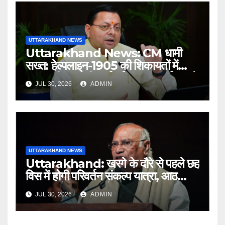
UTTARAKHAND NEWS
Uttarakhand News: CM धामी
सख्त: हेल्पलाइन-1905 की शिकायतों में
लापरवाही पर होगी कार्रवाई, शून्य प्रदर्शन वाले
JUL 30, 2026
ADMIN
अधिकारियों को नोटिस…
UTTARAKHAND NEWS
Uttarakhand: खरगे के दौरे से पहले छह
विस में होगी परिवर्तन संकल्प यात्रा, आठ
अगस्त को हल्द्वानी में रैली
JUL 30, 2026
ADMIN