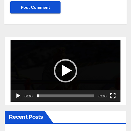
Video
Player
00:00
02:00
Recent Posts