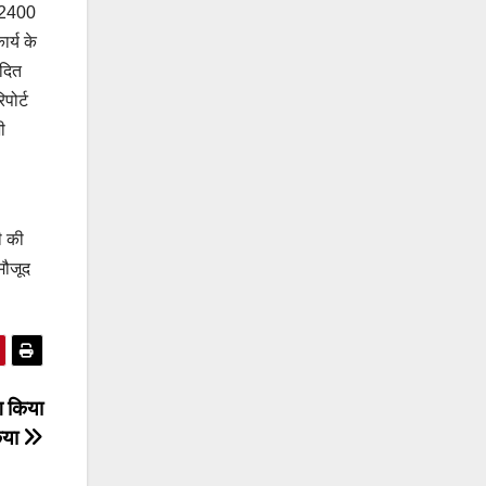
ए 2400
र्य के
ोदित
पोर्ट
ी
ी की
मौजूद
ग किया
िया