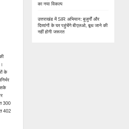
का नया विकल्प
उत्तराखंड में SIR अभियान: बुजुर्गों और
दिव्यांगों के घर पहुंचेंगे बीएलओ, बूथ जाने की
नहीं होगी जरूरत
 की
ै।
ं के
निर्भर
इसके
ार
तहत 300
तहत 402