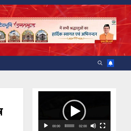
Video
Player
ष
00:00
02:00