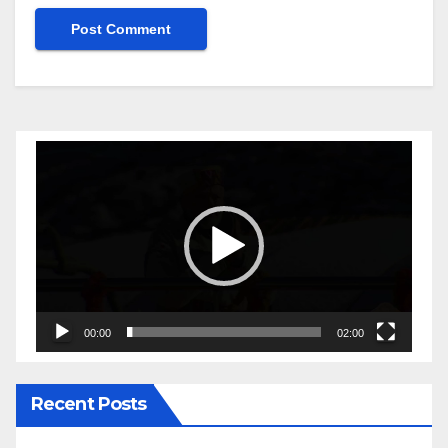
Video
Player
00:00
02:00
Recent Posts