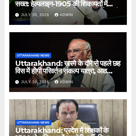
सख्त: हेल्पलाइन-1905 की शिकायतों में
लापरवाही पर होगी कार्रवाई, शून्य प्रदर्शन वाले
JULY 30, 2026
ADMIN
अधिकारियों को नोटिस…
UTTARAKHAND NEWS
Uttarakhand: खरगे के दौरे से पहले छह
विस में होगी परिवर्तन संकल्प यात्रा, आठ
अगस्त को हल्द्वानी में रैली
JULY 30, 2026
ADMIN
UTTARAKHAND NEWS
Uttarakhand: प्रदेश में शिक्षकों के