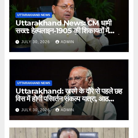
UTTARAKHAND NEWS
Uttarakhand News: CM धामी
सख्त: हेल्पलाइन-1905 की शिकायतों में
लापरवाही पर होगी कार्रवाई, शून्य प्रदर्शन वाले
JULY 30, 2026
ADMIN
अधिकारियों को नोटिस…
UTTARAKHAND NEWS
Uttarakhand: खरगे के दौरे से पहले छह
विस में होगी परिवर्तन संकल्प यात्रा, आठ
अगस्त को हल्द्वानी में रैली
JULY 30, 2026
ADMIN