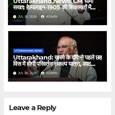
Uttarakhand News: CM धामी
सख्त: हेल्पलाइन-1905 की शिकायतों में
लापरवाही पर होगी कार्रवाई, शून्य प्रदर्शन वाले
JUL 30, 2026
ADMIN
अधिकारियों को नोटिस…
UTTARAKHAND NEWS
Uttarakhand: खरगे के दौरे से पहले छह
विस में होगी परिवर्तन संकल्प यात्रा, आठ
अगस्त को हल्द्वानी में रैली
JUL 30, 2026
ADMIN
Leave a Reply