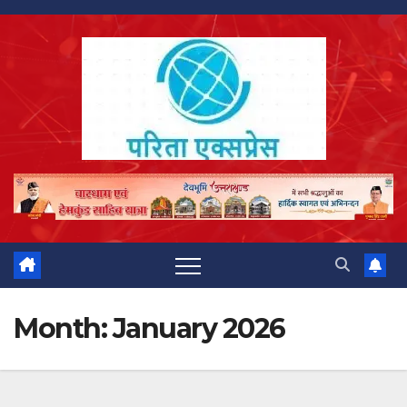
Skip
to
content
Month:
January 2026